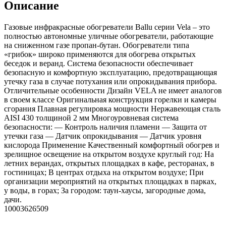
Описание
Газовые инфракрасные обогреватели Ballu серии Vela – это
полностью автономные уличные обогреватели, работающие
на сниженном газе пропан-бутан. Обогреватели типа
«грибок» широко применяются для обогрева открытых
беседок и веранд. Система безопасности обеспечивает
безопасную и комфортную эксплуатацию, предотвращающая
утечку газа в случае потухания или опрокидывания прибора.
Отличительные особенности Дизайн VELA не имеет аналогов
в своем классе Оригинальная конструкция горелки и камеры
сгорания Плавная регулировка мощности Нержавеющая сталь
AISI 430 толщиной 2 мм Многоуровневая система
безопасности: — Контроль наличия пламени — Защита от
утечки газа — Датчик опрокидывания — Датчик уровня
кислорода Применение Качественный комфортный обогрев и
зрелищное освещение на открытом воздухе круглый год: На
летних верандах, открытых площадках в кафе, ресторанах, в
гостиницах; В центрах отдыха на открытом воздухе; При
организации мероприятий на открытых площадках в парках,
у воды, в горах; За городом: таун-хаусы, загородные дома,
дачи.
10003626509