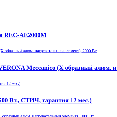
ma REC-AE2000M
RONA Meccanico (X образный алюм. наг
 Вт., СТИЧ, гарантия 12 мес.)