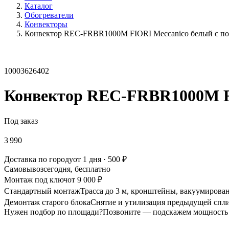
Каталог
Обогреватели
Конвекторы
Конвектор REC-FRBR1000M FIORI Meccanico белый с п
10003626402
Конвектор REC-FRBR1000M FI
Под заказ
3 990
Доставка по городу
от 1 дня · 500 ₽
Самовывоз
сегодня, бесплатно
Монтаж под ключ
от 9 000 ₽
Стандартный монтаж
Трасса до 3 м, кронштейны, вакуумирован
Демонтаж старого блока
Снятие и утилизация предыдущей спли
Нужен подбор по площади?
Позвоните — подскажем мощность 