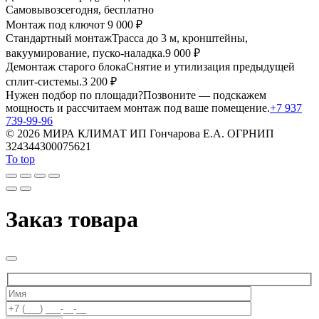
обогреватель
Самовывоз
сегодня, бесплатно
мини
Монтаж под ключ
от 9 000 ₽
напольный
Стандартный монтаж
Трасса до 3 м, кронштейны,
для
вакуумирование, пуско-наладка.
дома
9 000 ₽
ИЖЭКО
Демонтаж старого блока
Снятие и утилизация предыдущей
500
сплит-системы.
3 200 ₽
Вт
Нужен подбор по площади?
Позвоните — подскажем
мощность и рассчитаем монтаж под ваше помещение.
+7 937
739-99-96
©
2026 МИРА КЛИМАТ ИП Гончарова Е.А. ОГРНИП
324344300075621
To top
Заказ товара