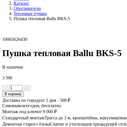
Каталог
Обогреватели
Тепловые пушки
Пушка тепловая Ballu BKS-5
10003626430
Пушка тепловая Ballu BKS-5
В наличии
3 390
Количество
-
+
товара
В корзину
Пушка
Доставка по городу
от 1 дня · 500 ₽
тепловая
Самовывоз
сегодня, бесплатно
Ballu
Монтаж под ключ
от 9 000 ₽
BKS-
Стандартный монтаж
5
Трасса до 3 м, кронштейны, вакуумирован
Демонтаж старого блока
Снятие и утилизация предыдущей спли