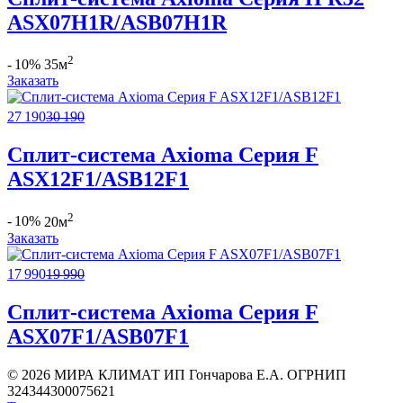
ASX07H1R/ASB07H1R
2
- 10%
35м
Заказать
27 190
30 190
Сплит-система Axioma Серия F
ASX12F1/ASB12F1
2
- 10%
20м
Заказать
17 990
19 990
Сплит-система Axioma Серия F
ASX07F1/ASB07F1
©
2026 МИРА КЛИМАТ ИП Гончарова Е.А. ОГРНИП
324344300075621