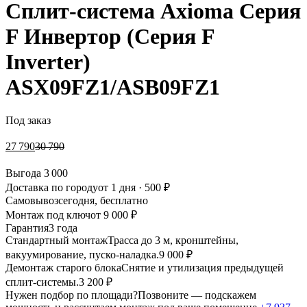
Сплит-система Axioma Серия
F Инвертор (Серия F
Inverter)
ASX09FZ1/ASB09FZ1
Под заказ
27 790
30 790
Выгода
3 000
Доставка по городу
от 1 дня · 500 ₽
Самовывоз
сегодня, бесплатно
Монтаж под ключ
от 9 000 ₽
Гарантия
3 года
Стандартный монтаж
Трасса до 3 м, кронштейны,
вакуумирование, пуско-наладка.
9 000 ₽
Демонтаж старого блока
Снятие и утилизация предыдущей
сплит-системы.
3 200 ₽
Нужен подбор по площади?
Позвоните — подскажем