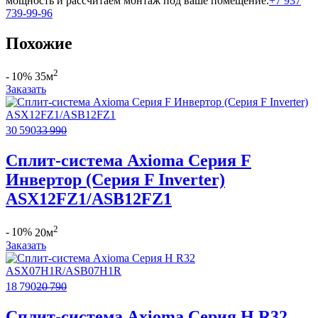
мощность и рассчитаем монтаж под ваше помещение.
+7 937
739-99-96
Похожие
2
- 10%
35м
Заказать
30 590
33 990
Сплит-система Axioma Серия F
Инвертор (Серия F Inverter)
ASX12FZ1/ASB12FZ1
2
- 10%
20м
Заказать
18 790
20 790
Сплит-система Axioma Серия H R32