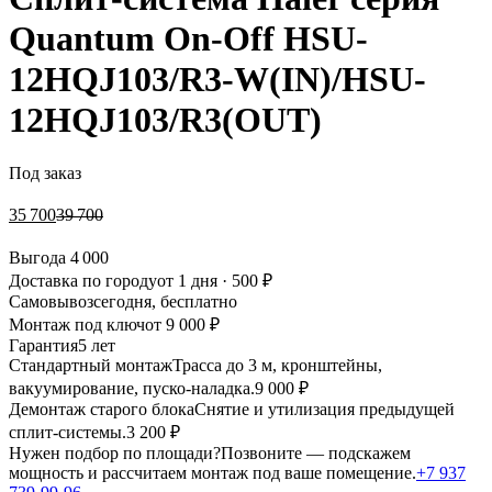
Quantum On-Off HSU-
12HQJ103/R3-W(IN)/HSU-
12HQJ103/R3(OUT)
Под заказ
35 700
39 700
Выгода
4 000
Доставка по городу
от 1 дня · 500 ₽
Самовывоз
сегодня, бесплатно
Монтаж под ключ
от 9 000 ₽
Гарантия
5 лет
Стандартный монтаж
Трасса до 3 м, кронштейны,
вакуумирование, пуско-наладка.
9 000 ₽
Демонтаж старого блока
Снятие и утилизация предыдущей
сплит-системы.
3 200 ₽
Нужен подбор по площади?
Позвоните — подскажем
мощность и рассчитаем монтаж под ваше помещение.
+7 937