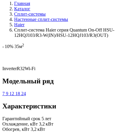
Главная
Каталог
Сплит-системы
Настенные сплит-системы
Haier
Сплит-система Haier серия Quantum On-Off HSU-
12HQJ103/R3-W(IN)/HSU-12HQJ103/R3(OUT)
2
- 10%
35м
Inverter
R32
Wi-Fi
Модельный ряд
7
9
12
18
24
Характеристики
Гарантийный срок
5 лет
Охлаждение, кВт
3,2 кВт
Обогрев, кВт
3,2 кВт