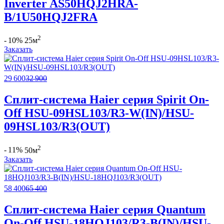
Inverter AS50HQJ2HRA-
B/1U50HQJ2FRA
2
- 10%
25м
Заказать
29 600
32 900
Сплит-система Haier серия Spirit On-
Off HSU-09HSL103/R3-W(IN)/HSU-
09HSL103/R3(OUT)
2
- 11%
50м
Заказать
58 400
65 400
Сплит-система Haier серия Quantum
On-Off HSU-18HQJ103/R3-B(IN)/HSU-