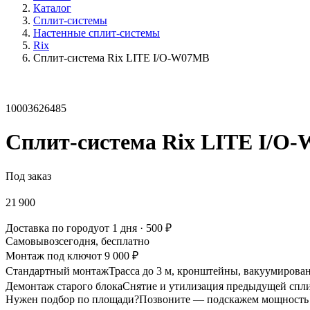
Каталог
Сплит-системы
Настенные сплит-системы
Rix
Сплит-система Rix LITE I/O-W07MB
10003626485
Сплит-система Rix LITE I/O
Под заказ
21 900
Доставка по городу
от 1 дня · 500 ₽
Самовывоз
сегодня, бесплатно
Монтаж под ключ
от 9 000 ₽
Стандартный монтаж
Трасса до 3 м, кронштейны, вакуумирован
Демонтаж старого блока
Снятие и утилизация предыдущей спли
Нужен подбор по площади?
Позвоните — подскажем мощность 