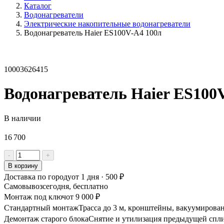
Каталог
Водонагреватели
Электрические накопительные водонагреватели
Водонагреватель Haier ES100V-А4 100л
10003626415
Водонагреватель Haier ES100
В наличии
16 700
Количество
-
+
товара
В корзину
Водонагреватель
Доставка по городу
от 1 дня · 500 ₽
Haier
Самовывоз
сегодня, бесплатно
ES100V-
Монтаж под ключ
от 9 000 ₽
А4
Стандартный монтаж
100л
Трасса до 3 м, кронштейны, вакуумирован
Демонтаж старого блока
Снятие и утилизация предыдущей спли