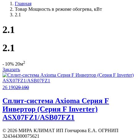
Главная
Товар Мощность в режиме обогрева, кВт
2.1
2.1
2.1
2
- 10%
20м
Заказать
26 190
29 190
Сплит-система Axioma Серия F
Инвертор (Серия F Inverter)
ASX07FZ1/ASB07FZ1
©
2026 МИРА КЛИМАТ ИП Гончарова Е.А. ОГРНИП
324344300075621