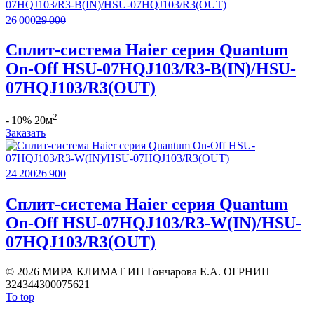
26 000
29 000
Сплит-система Haier серия Quantum
On-Off HSU-07HQJ103/R3-B(IN)/HSU-
07HQJ103/R3(OUT)
2
- 10%
20м
Заказать
24 200
26 900
Сплит-система Haier серия Quantum
On-Off HSU-07HQJ103/R3-W(IN)/HSU-
07HQJ103/R3(OUT)
©
2026 МИРА КЛИМАТ ИП Гончарова Е.А. ОГРНИП
324344300075621
To top