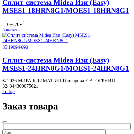
Сплит-система Midea Изи (Easy)
MSES1-18HRN8G1/MOES1-18HRN8G1
2
- 10%
70м
Заказать
85 190
94 690
Сплит-система Midea Изи (Easy)
MSES1-24HRN8G1/MOES1-24HRN8G1
©
2026 МИРА КЛИМАТ ИП Гончарова Е.А. ОГРНИП
324344300075621
To top
Заказ товара