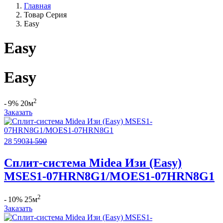
Главная
Товар Серия
Easy
Easy
Easy
2
- 9%
20м
Заказать
28 590
31 590
Сплит-система Midea Изи (Easy)
MSES1-07HRN8G1/MOES1-07HRN8G1
2
- 10%
25м
Заказать