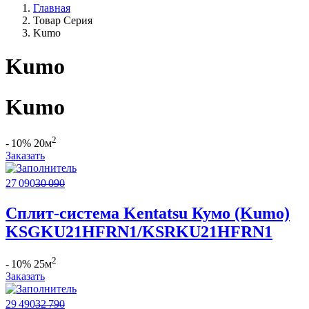
Главная
Товар Серия
Kumo
Kumo
Kumo
2
- 10%
20м
Заказать
27 090
30 090
Сплит-система Kentatsu Кумо (Kumo)
KSGKU21HFRN1/KSRKU21HFRN1
2
- 10%
25м
Заказать
29 490
32 790