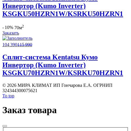
Инвертор (Kumo Inverter)
KSGKU50HZRN1W/KSRKU50HZRN1
2
- 10%
70м
Заказать
104 390
115 990
Сплит-система Kentatsu Кумо
Инвертор (Kumo Inverter)
KSGKU70HZRN1W/KSRKU70HZRN1
©
2026 МИРА КЛИМАТ ИП Гончарова Е.А. ОГРНИП
324344300075621
To top
Заказ товара