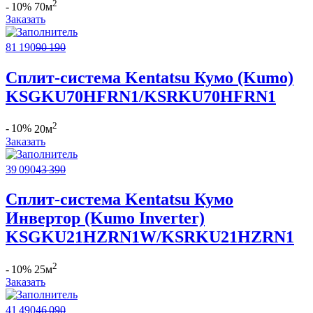
2
- 10%
70м
Заказать
81 190
90 190
Сплит-система Kentatsu Кумо (Kumo)
KSGKU70HFRN1/KSRKU70HFRN1
2
- 10%
20м
Заказать
39 090
43 390
Сплит-система Kentatsu Кумо
Инвертор (Kumo Inverter)
KSGKU21HZRN1W/KSRKU21HZRN1
2
- 10%
25м
Заказать
41 490
46 090