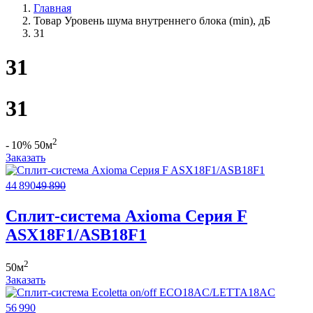
Главная
Товар Уровень шума внутреннего блока (min), дБ
31
31
31
2
- 10%
50м
Заказать
44 890
49 890
Сплит-система Axioma Серия F
ASX18F1/ASB18F1
2
50м
Заказать
56 990