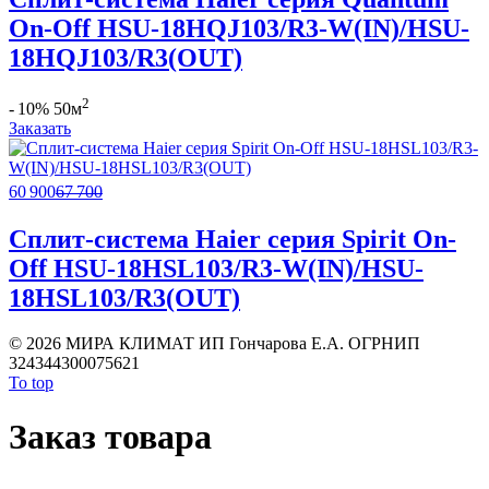
On-Off HSU-18HQJ103/R3-W(IN)/HSU-
18HQJ103/R3(OUT)
2
- 10%
50м
Заказать
60 900
67 700
Сплит-система Haier серия Spirit On-
Off HSU-18HSL103/R3-W(IN)/HSU-
18HSL103/R3(OUT)
©
2026 МИРА КЛИМАТ ИП Гончарова Е.А. ОГРНИП
324344300075621
To top
Заказ товара